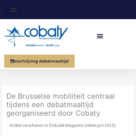
Ga
naar
de
inhoud
Inschrijving debatmaaltijd
De Brusselse mobiliteit centraal
tijdens een debatmaaltijd
georganiseerd door Cobaty
Artikel verschenen in Embuild Magazine (editie juni 2025)